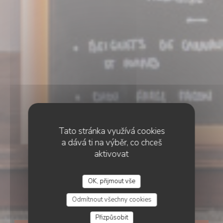
Tato stránka využívá cookies
a dává ti na výběr, co chceš
aktivovat
•
STRASBOURG
OK, přijmout vše
À table !
Odmítnout všechny cookies
Přizpůsobit