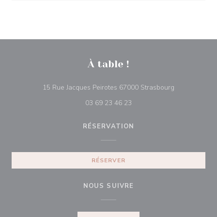
À table !
((ouvre une no
15 Rue Jacques Peirotes 67000 Strasbourg
03 69 23 46 23
RÉSERVATION
RÉSERVER
NOUS SUIVRE