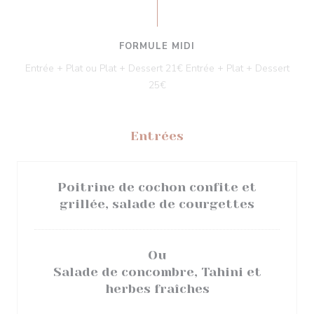
FORMULE MIDI
Entrée + Plat ou Plat + Dessert 21€ Entrée + Plat + Dessert
25€
Entrées
Poitrine de cochon confite et
grillée, salade de courgettes
Ou
Salade de concombre, Tahini et
herbes fraîches