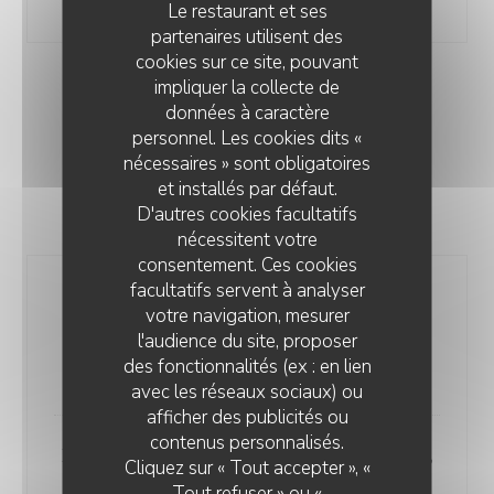
Assiette de Fromage
Le restaurant et ses
partenaires utilisent des
cookies sur ce site, pouvant
impliquer la collecte de
CARTE DU SOIR
données à caractère
Cuisine d'intuition en fonction du marché
personnel. Les cookies dits «
nécessaires » sont obligatoires
et installés par défaut.
D'autres cookies facultatifs
Entrées
nécessitent votre
consentement. Ces cookies
facultatifs servent à analyser
Churros de pommes de terre
votre navigation, mesurer
nouvelles au labneth, vierge de
l'audience du site, proposer
tomates aux olives
des fonctionnalités (ex : en lien
13,00 EUR
avec les réseaux sociaux) ou
afficher des publicités ou
contenus personnalisés.
Rumsteck d’agneau, sorbet abricot,
Cliquez sur « Tout accepter », «
harissa et huile de feuilles de
Tout refuser » ou «