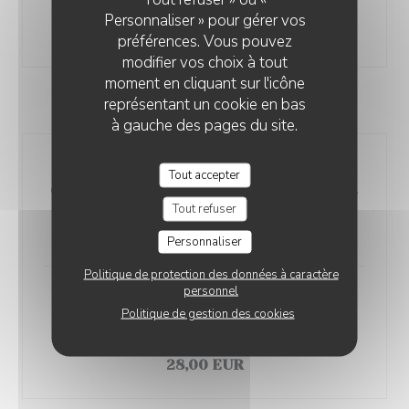
figuier
Personnaliser » pour gérer vos
15,00 EUR
préférences. Vous pouvez
modifier vos choix à tout
moment en cliquant sur l'icône
Plats
représentant un cookie en bas
à gauche des pages du site.
Pavé de lieu jaune côtier, petit
Tout accepter
épeautre basilic et citron confit et
Tout refuser
bouillabaisse émulsionnée
31,00 EUR
Personnaliser
Politique de protection des données à caractère
personnel
Maltagli à l’ail noir, aubergines,
Politique de gestion des cookies
myrtilles sauvages et straciatella
fumée
28,00 EUR