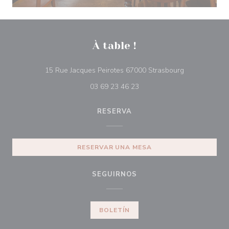
À table !
((abre en una
15 Rue Jacques Peirotes 67000 Strasbourg
03 69 23 46 23
RESERVA
RESERVAR UNA MESA
SEGUIRNOS
BOLETÍN